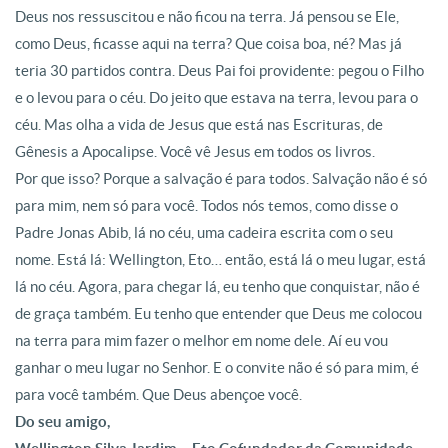
Deus nos ressuscitou e não ficou na terra. Já pensou se Ele,
como Deus, ficasse aqui na terra? Que coisa boa, né?
Mas já
teria 30 partidos contra. Deus Pai foi providente: pegou o Filho
e o levou para o céu
. Do jeito que estava na terra, levou para o
céu. Mas olha a vida de Jesus que está nas Escrituras, de
Gênesis a Apocalipse. Você vê Jesus em todos os livros
.
Por que isso? Porque a salvação é para todos
. Salvação não é só
para mim, nem só para você. Todos nós temos, como disse o
Padre Jonas Abib, lá no céu, uma cadeira escrita com o seu
nome
. Está lá: Wellington, Eto… então, está lá o meu lugar, está
lá no céu
. Agora, para chegar lá, eu tenho que conquistar, não é
de graça também
. Eu tenho que entender que Deus me colocou
na terra para mim fazer o melhor em nome dele.
Aí eu vou
ganhar o meu lugar no Senhor. E o convite não é só para mim, é
para você também
. Que Deus abençoe você
.
Do seu amigo,