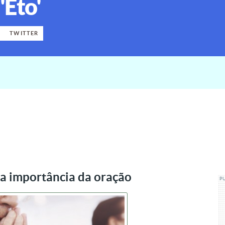
'Eto'
K
TWITTER
a importância da oração
P