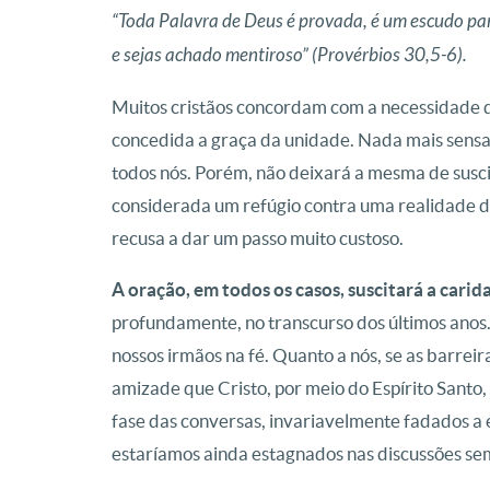
“Toda Palavra de Deus é provada, é um escudo par
e sejas achado mentiroso” (Provérbios 30,5-6).
Muitos cristãos concordam com a necessidade d
concedida a graça da unidade. Nada mais sensat
todos nós. Porém, não deixará a mesma de suscit
considerada um refúgio contra uma realidade
recusa a dar um passo muito custoso.
A oração, em todos os casos, suscitará a carid
profundamente, no transcurso dos últimos anos
nossos irmãos na fé. Quanto a nós, se as barrei
amizade que Cristo, por meio do Espírito Santo,
fase das conversas, invariavelmente fadados a e
estaríamos ainda estagnados nas discussões se